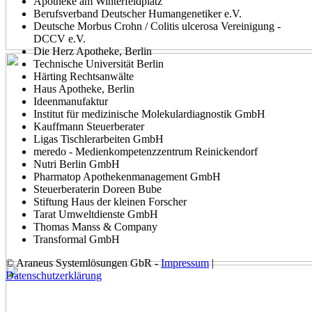
Apotheke am Winterfeldplatz
Berufsverband Deutscher Humangenetiker e.V.
Deutsche Morbus Crohn / Colitis ulcerosa
Vereinigung -
DCCV e.V.
Die Herz Apotheke, Berlin
Technische Universität Berlin
Härting Rechtsanwälte
Haus Apotheke, Berlin
Ideenmanufaktur
Institut für medizinische Molekulardiagnostik GmbH
Kauffmann Steuerberater
Ligas Tischlerarbeiten GmbH
meredo - Medienkompetenzzentrum Reinickendorf
Nutri Berlin GmbH
Pharmatop Apothekenmanagement GmbH
Steuerberaterin Doreen Bube
Stiftung Haus der kleinen Forscher
Tarat Umweltdienste GmbH
Thomas Manss & Company
Transformal GmbH
© Araneus Systemlösungen GbR -
Impressum
|
Datenschutzerklärung